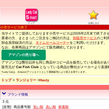
トップ
お気に入り
小売サービス終了
当サイトでご提供しております小売サービスは2026年2月末で終了さ
業者の方、まとまったご注文をご検討の方は、
卸販売サービス
のご利
卸会員登録済の方は、
タイムセールコーナー
をご利用いただけます。
なお、在庫商品はアマゾンにて販売継続しております。
アマゾンの売り場へ
アマゾンでは弊社以外も同じ商品やコピー品を販売している場合があ
販売元が
Cat Fish Club
となっている商品が弊社がメーカーより直接
*Lady Catは、Amazonアソシエイトとして適格販売により収入を得ています。
トップ
ランジェリー
Hauty
ブランド情報
3 点
[並替]
商品番号順
安い順
高い順
新着順