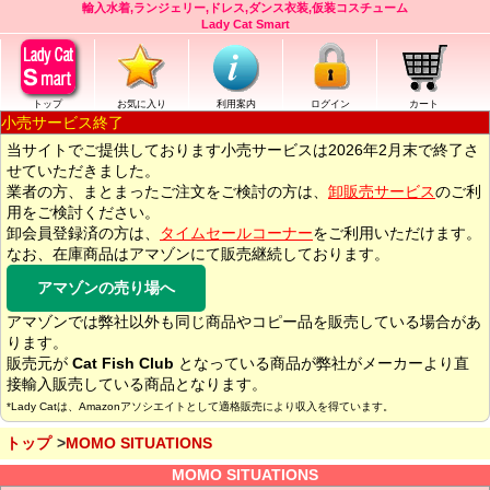
輸入水着,ランジェリー,ドレス,ダンス衣装,仮装コスチューム
Lady Cat Smart
トップ
お気に入り
利用案内
ログイン
カート
小売サービス終了
当サイトでご提供しております小売サービスは2026年2月末で終了さ
せていただきました。
業者の方、まとまったご注文をご検討の方は、
卸販売サービス
のご利
用をご検討ください。
卸会員登録済の方は、
タイムセールコーナー
をご利用いただけます。
なお、在庫商品はアマゾンにて販売継続しております。
アマゾンの売り場へ
アマゾンでは弊社以外も同じ商品やコピー品を販売している場合があ
ります。
販売元が
Cat Fish Club
となっている商品が弊社がメーカーより直
接輸入販売している商品となります。
*Lady Catは、Amazonアソシエイトとして適格販売により収入を得ています。
トップ
MOMO SITUATIONS
MOMO SITUATIONS