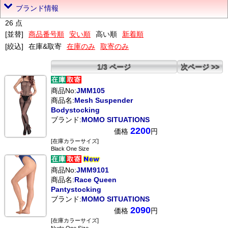
ブランド情報
26 点
[並替]
商品番号順
安い順
高い順
新着順
[絞込]
在庫&取寄
在庫のみ
取寄のみ
1/3 ページ
次ページ >>
商品No:
JMM105
商品名:
Mesh Suspender
Bodystocking
ブランド:
MOMO SITUATIONS
2200
価格
円
[在庫カラーサイズ]
Black One Size
商品No:
JMM9101
商品名:
Race Queen
Pantystocking
ブランド:
MOMO SITUATIONS
2090
価格
円
[在庫カラーサイズ]