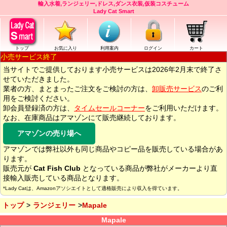
輸入水着,ランジェリー,ドレス,ダンス衣装,仮装コスチューム
Lady Cat Smart
トップ
お気に入り
利用案内
ログイン
カート
小売サービス終了
当サイトでご提供しております小売サービスは2026年2月末で終了さ
せていただきました。
業者の方、まとまったご注文をご検討の方は、
卸販売サービス
のご利
用をご検討ください。
卸会員登録済の方は、
タイムセールコーナー
をご利用いただけます。
なお、在庫商品はアマゾンにて販売継続しております。
アマゾンの売り場へ
アマゾンでは弊社以外も同じ商品やコピー品を販売している場合があ
ります。
販売元が
Cat Fish Club
となっている商品が弊社がメーカーより直
接輸入販売している商品となります。
*Lady Catは、Amazonアソシエイトとして適格販売により収入を得ています。
トップ
ランジェリー
Mapale
Mapale