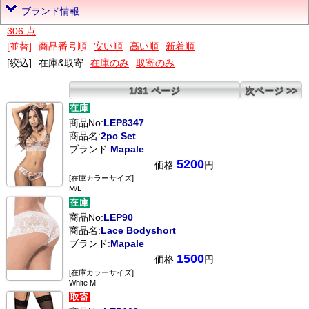
ブランド情報
306 点
[並替]
商品番号順
安い順
高い順
新着順
[絞込]
在庫&取寄
在庫のみ
取寄のみ
1/31 ページ
次ページ >>
商品No:
LEP8347
商品名:
2pc Set
ブランド:
Mapale
5200
価格
円
[在庫カラーサイズ]
M/L
商品No:
LEP90
商品名:
Lace Bodyshort
ブランド:
Mapale
1500
価格
円
[在庫カラーサイズ]
White M