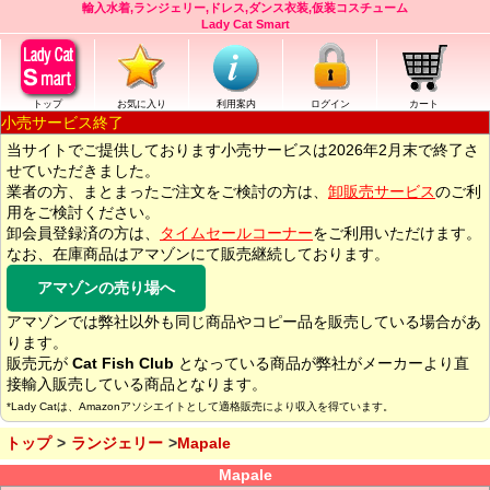
輸入水着,ランジェリー,ドレス,ダンス衣装,仮装コスチューム
Lady Cat Smart
トップ
お気に入り
利用案内
ログイン
カート
小売サービス終了
当サイトでご提供しております小売サービスは2026年2月末で終了さ
せていただきました。
業者の方、まとまったご注文をご検討の方は、
卸販売サービス
のご利
用をご検討ください。
卸会員登録済の方は、
タイムセールコーナー
をご利用いただけます。
なお、在庫商品はアマゾンにて販売継続しております。
アマゾンの売り場へ
アマゾンでは弊社以外も同じ商品やコピー品を販売している場合があ
ります。
販売元が
Cat Fish Club
となっている商品が弊社がメーカーより直
接輸入販売している商品となります。
*Lady Catは、Amazonアソシエイトとして適格販売により収入を得ています。
トップ
ランジェリー
Mapale
Mapale