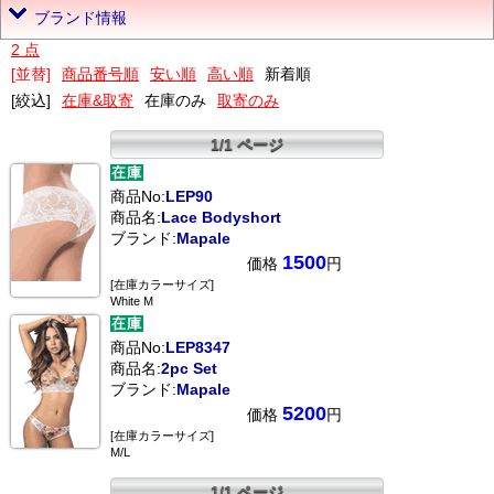
ブランド情報
2 点
[並替]
商品番号順
安い順
高い順
新着順
[絞込]
在庫&取寄
在庫のみ
取寄のみ
1/1 ページ
商品No:
LEP90
商品名:
Lace Bodyshort
ブランド:
Mapale
1500
価格
円
[在庫カラーサイズ]
White M
商品No:
LEP8347
商品名:
2pc Set
ブランド:
Mapale
5200
価格
円
[在庫カラーサイズ]
M/L
1/1 ページ