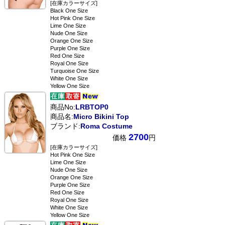
[在庫カラーサイズ]
Black One Size
Hot Pink One Size
Lime One Size
Nude One Size
Orange One Size
Purple One Size
Red One Size
Royal One Size
Turquoise One Size
White One Size
Yellow One Size
商品No:
LRBTOP0
商品名:
Micro Bikini Top
ブランド:
Roma Costume
2700
価格
円
[在庫カラーサイズ]
Hot Pink One Size
Lime One Size
Nude One Size
Orange One Size
Purple One Size
Red One Size
Royal One Size
White One Size
Yellow One Size