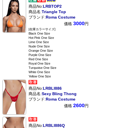
商品No:
LRBTOP2
商品名:
Triangle Top
ブランド:
Roma Costume
3000
価格
円
[在庫カラーサイズ]
Black One Size
Hot Pink One Size
Lime One Size
Nude One Size
Orange One Size
Purple One Size
Red One Size
Royal One Size
Turquoise One Size
White One Size
Yellow One Size
商品No:
LRBLI886
商品名:
Sexy Bling Thong
ブランド:
Roma Costume
2600
価格
円
商品No:
LRBLI886Q