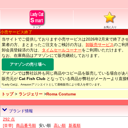
トップ
お気に入り
小売サービス終了
当サイトでご提供しております小売サービスは2026年2月末で終了さ
業者の方、まとまったご注文をご検討の方は、
卸販売サービス
のご利
卸会員登録済の方は、
タイムセールコーナー
をご利用いただけます。
なお、在庫商品はアマゾンにて販売継続しております。
アマゾンの売り場へ
アマゾンでは弊社以外も同じ商品やコピー品を販売している場合があ
販売元が
Cat Fish Club
となっている商品が弊社がメーカーより直接
*Lady Catは、Amazonアソシエイトとして適格販売により収入を得ています。
トップ
ランジェリー
Roma Costume
ブランド情報
292 点
[並替]
商品番号順
安い順
高い順
新着順