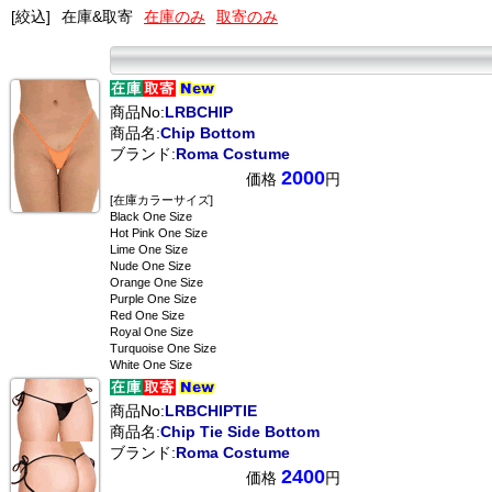
[絞込]
在庫&取寄
在庫のみ
取寄のみ
商品No:
LRBCHIP
商品名:
Chip Bottom
ブランド:
Roma Costume
2000
価格
円
[在庫カラーサイズ]
Black One Size
Hot Pink One Size
Lime One Size
Nude One Size
Orange One Size
Purple One Size
Red One Size
Royal One Size
Turquoise One Size
White One Size
商品No:
LRBCHIPTIE
商品名:
Chip Tie Side Bottom
ブランド:
Roma Costume
2400
価格
円