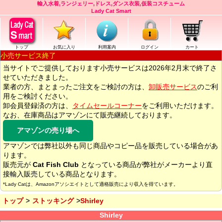
輸入水着,ランジェリー,ドレス,ダンス衣装,仮装コスチューム
Lady Cat Smart
トップ
お気に入り
利用案内
ログイン
カート
小売サービス終了
当サイトでご提供しております小売サービスは2026年2月末で終了さ
せていただきました。
業者の方、まとまったご注文をご検討の方は、
卸販売サービス
のご利
用をご検討ください。
卸会員登録済の方は、
タイムセールコーナー
をご利用いただけます。
なお、在庫商品はアマゾンにて販売継続しております。
アマゾンの売り場へ
アマゾンでは弊社以外も同じ商品やコピー品を販売している場合があ
ります。
販売元が
Cat Fish Club
となっている商品が弊社がメーカーより直
接輸入販売している商品となります。
*Lady Catは、Amazonアソシエイトとして適格販売により収入を得ています。
トップ
ストッキング
Shirley
Shirley