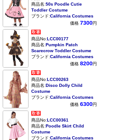
商品名:
50s Poodle Cutie
Toddler Costume
ブランド:
California Costumes
7300
価格
円
商品No:
LCC00177
商品名:
Pumpkin Patch
Scarecrow Toddler Costume
ブランド:
California Costumes
8200
価格
円
商品No:
LCC00263
商品名:
Disco Dolly Child
Costume
ブランド:
California Costumes
6300
価格
円
商品No:
LCC00361
商品名:
Poodle Skirt Child
Costume
ブランド:
California Costumes