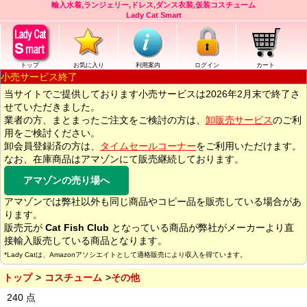
輸入水着,ランジェリー,ドレス,ダンス衣装,仮装コスチューム
Lady Cat Smart
トップ
お気に入り
利用案内
ログイン
カート
小売サービス終了
当サイトでご提供しております小売サービスは2026年2月末で終了さ
せていただきました。
業者の方、まとまったご注文をご検討の方は、
卸販売サービス
のご利
用をご検討ください。
卸会員登録済の方は、
タイムセールコーナー
をご利用いただけます。
なお、在庫商品はアマゾンにて販売継続しております。
アマゾンの売り場へ
アマゾンでは弊社以外も同じ商品やコピー品を販売している場合があ
ります。
販売元が
Cat Fish Club
となっている商品が弊社がメーカーより直
接輸入販売している商品となります。
*Lady Catは、Amazonアソシエイトとして適格販売により収入を得ています。
トップ
コスチューム
その他
240 点