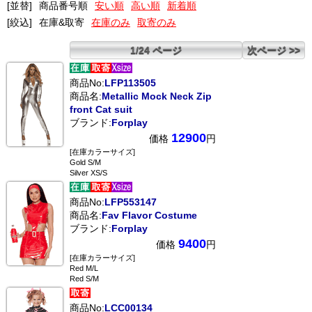
[並替]
商品番号順
安い順
高い順
新着順
[絞込]
在庫&取寄
在庫のみ
取寄のみ
1/24 ページ
次ページ >>
商品No:
LFP113505
商品名:
Metallic Mock Neck Zip
front Cat suit
ブランド:
Forplay
12900
価格
円
[在庫カラーサイズ]
Gold S/M
Silver XS/S
商品No:
LFP553147
商品名:
Fav Flavor Costume
ブランド:
Forplay
9400
価格
円
[在庫カラーサイズ]
Red M/L
Red S/M
商品No:
LCC00134