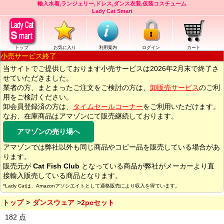
輸入水着,ランジェリー,ドレス,ダンス衣装,仮装コスチューム
Lady Cat Smart
トップ
お気に入り
利用案内
ログイン
カート
小売サービス終了
当サイトでご提供しております小売サービスは2026年2月末で終了さ
せていただきました。
業者の方、まとまったご注文をご検討の方は、
卸販売サービス
のご利
用をご検討ください。
卸会員登録済の方は、
タイムセールコーナー
をご利用いただけます。
なお、在庫商品はアマゾンにて販売継続しております。
アマゾンの売り場へ
アマゾンでは弊社以外も同じ商品やコピー品を販売している場合があ
ります。
販売元が
Cat Fish Club
となっている商品が弊社がメーカーより直
接輸入販売している商品となります。
*Lady Catは、Amazonアソシエイトとして適格販売により収入を得ています。
トップ
ダンスウェア
2pcセット
182 点