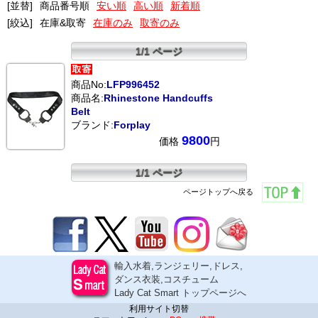
[並替]
商品番号順
安い順
高い順
新着順
[絞込]
在庫&取寄
在庫のみ
取寄のみ
1/1 ページ
商品No:
LFP996452
商品名:
Rhinestone Handcuffs
Belt
ブランド:
Forplay
9800
価格
円
1/1 ページ
ページトップへ戻る
輸入水着,ランジェリー,ドレス,
ダンス衣装,コスチューム
Lady Cat Smart トップページへ
利用サイト切替