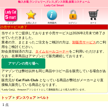
輸入水着,ランジェリー,ドレス,ダンス衣装,仮装コスチューム
Lady Cat Smart
トップ
お気に入り
利用案内
ログイン
カート
小売サービス終了
当サイトでご提供しております小売サービスは2026年2月末で終了さ
せていただきました。
業者の方、まとまったご注文をご検討の方は、
卸販売サービス
のご利
用をご検討ください。
卸会員登録済の方は、
タイムセールコーナー
をご利用いただけます。
なお、在庫商品はアマゾンにて販売継続しております。
アマゾンの売り場へ
アマゾンでは弊社以外も同じ商品やコピー品を販売している場合があ
ります。
販売元が
Cat Fish Club
となっている商品が弊社がメーカーより直
接輸入販売している商品となります。
*Lady Catは、Amazonアソシエイトとして適格販売により収入を得ています。
トップ
ダンスウェア
ベルト
1 点