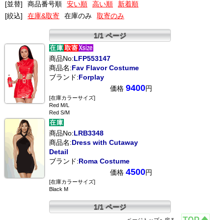
[並替]
商品番号順
安い順
高い順
新着順
[絞込]
在庫&取寄
在庫のみ
取寄のみ
1/1 ページ
商品No:
LFP553147
商品名:
Fav Flavor Costume
ブランド:
Forplay
9400
価格
円
[在庫カラーサイズ]
Red M/L
Red S/M
商品No:
LRB3348
商品名:
Dress with Cutaway
Detail
ブランド:
Roma Costume
4500
価格
円
[在庫カラーサイズ]
Black M
1/1 ページ
ページトップへ戻る