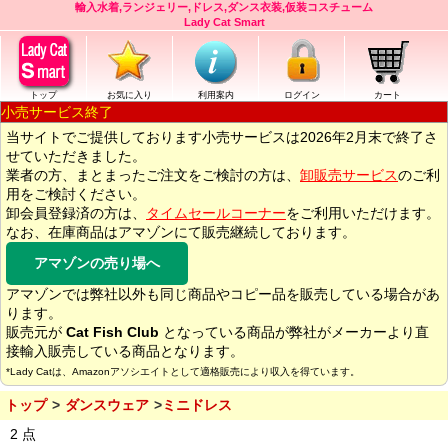
輸入水着,ランジェリー,ドレス,ダンス衣装,仮装コスチューム
Lady Cat Smart
トップ
お気に入り
利用案内
ログイン
カート
小売サービス終了
当サイトでご提供しております小売サービスは2026年2月末で終了さ
せていただきました。
業者の方、まとまったご注文をご検討の方は、
卸販売サービス
のご利
用をご検討ください。
卸会員登録済の方は、
タイムセールコーナー
をご利用いただけます。
なお、在庫商品はアマゾンにて販売継続しております。
アマゾンの売り場へ
アマゾンでは弊社以外も同じ商品やコピー品を販売している場合があ
ります。
販売元が
Cat Fish Club
となっている商品が弊社がメーカーより直
接輸入販売している商品となります。
*Lady Catは、Amazonアソシエイトとして適格販売により収入を得ています。
トップ
ダンスウェア
ミニドレス
2 点