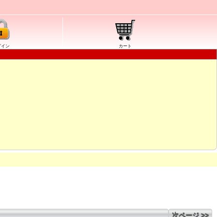
グイン
カート
次ページ >>