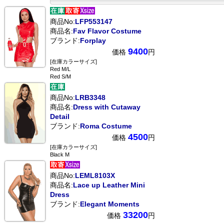
商品No:
LFP553147
商品名:
Fav Flavor Costume
ブランド:
Forplay
9400
価格
円
[在庫カラーサイズ]
Red M/L
Red S/M
商品No:
LRB3348
商品名:
Dress with Cutaway
Detail
ブランド:
Roma Costume
4500
価格
円
[在庫カラーサイズ]
Black M
商品No:
LEML8103X
商品名:
Lace up Leather Mini
Dress
ブランド:
Elegant Moments
33200
価格
円