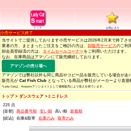
トップ
お気に入り
小売サービス終了
当サイトでご提供しております小売サービスは2026年2月末で終了さ
業者の方、まとまったご注文をご検討の方は、
卸販売サービス
のご利
卸会員登録済の方は、
タイムセールコーナー
をご利用いただけます。
なお、在庫商品はアマゾンにて販売継続しております。
アマゾンの売り場へ
アマゾンでは弊社以外も同じ商品やコピー品を販売している場合があ
販売元が
Cat Fish Club
となっている商品が弊社がメーカーより直接
*Lady Catは、Amazonアソシエイトとして適格販売により収入を得ています。
トップ
ダンスウェア
ミニドレス
225 点
[並替]
商品番号順
安い順
高い順
新着順
[絞込]
在庫&取寄
在庫のみ
取寄のみ