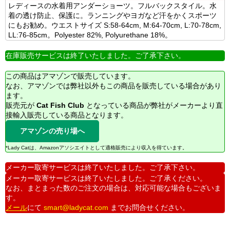
レディースの水着用アンダーショーツ。フルバックスタイル。水
着の透け防止、保護に。ランニングやヨガなど汗をかくスポーツ
にもお勧め。ウエストサイズ S:58-64cm, M:64-70cm, L:70-78cm,
LL:76-85cm。Polyester 82%, Polyurethane 18%。
在庫販売サービスは終了いたしました。ご了承下さい。
この商品はアマゾンで販売しています。
なお、アマゾンでは弊社以外もこの商品を販売している場合があり
ます。
販売元が
Cat Fish Club
となっている商品が弊社がメーカーより直
接輸入販売している商品となります。
アマゾンの売り場へ
*Lady Catは、Amazonアソシエイトとして適格販売により収入を得ています。
メーカー取寄サービスは終了いたしました。ご了承下さい。
メーカー取寄サービスは終了いたしました。ご了承ください。
なお、まとまった数のご注文の場合は、対応可能な場合もございま
す。
メール
にて
smart@ladycat.com
までお問合せください。