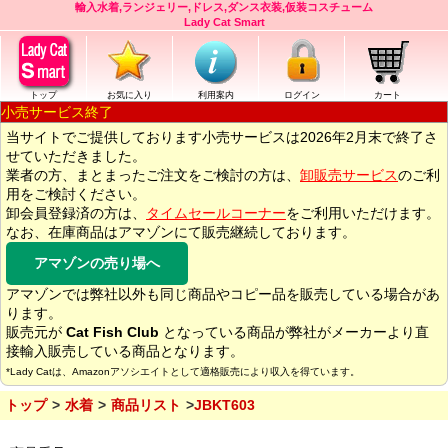
輸入水着,ランジェリー,ドレス,ダンス衣装,仮装コスチューム
Lady Cat Smart
トップ
お気に入り
利用案内
ログイン
カート
小売サービス終了
当サイトでご提供しております小売サービスは2026年2月末で終了さ
せていただきました。
業者の方、まとまったご注文をご検討の方は、
卸販売サービス
のご利
用をご検討ください。
卸会員登録済の方は、
タイムセールコーナー
をご利用いただけます。
なお、在庫商品はアマゾンにて販売継続しております。
アマゾンの売り場へ
アマゾンでは弊社以外も同じ商品やコピー品を販売している場合があ
ります。
販売元が
Cat Fish Club
となっている商品が弊社がメーカーより直
接輸入販売している商品となります。
*Lady Catは、Amazonアソシエイトとして適格販売により収入を得ています。
トップ
水着
商品リスト
JBKT603