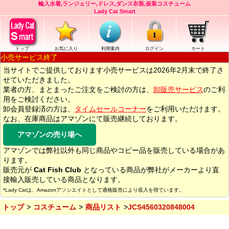
輸入水着,ランジェリー,ドレス,ダンス衣装,仮装コスチューム
Lady Cat Smart
トップ
お気に入り
利用案内
ログイン
カート
小売サービス終了
当サイトでご提供しております小売サービスは2026年2月末で終了さ
せていただきました。
業者の方、まとまったご注文をご検討の方は、
卸販売サービス
のご利
用をご検討ください。
卸会員登録済の方は、
タイムセールコーナー
をご利用いただけます。
なお、在庫商品はアマゾンにて販売継続しております。
アマゾンの売り場へ
アマゾンでは弊社以外も同じ商品やコピー品を販売している場合があ
ります。
販売元が
Cat Fish Club
となっている商品が弊社がメーカーより直
接輸入販売している商品となります。
*Lady Catは、Amazonアソシエイトとして適格販売により収入を得ています。
トップ
コスチューム
商品リスト
JCS4560320848004