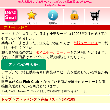
輸入水着,ランジェリー,ドレス,ダンス衣装,仮装コスチューム
Lady Cat Smart
トップ
お気に入り
利用案内
ログイン
カート
小売サービス終了
当サイトでご提供しております小売サービスは2026年2月末で終了さ
せていただきました。
業者の方、まとまったご注文をご検討の方は、
卸販売サービス
のご利
用をご検討ください。
卸会員登録済の方は、
タイムセールコーナー
をご利用いただけます。
なお、在庫商品はアマゾンにて販売継続しております。
アマゾンの売り場へ
アマゾンでは弊社以外も同じ商品やコピー品を販売している場合があ
ります。
販売元が
Cat Fish Club
となっている商品が弊社がメーカーより直
接輸入販売している商品となります。
*Lady Catは、Amazonアソシエイトとして適格販売により収入を得ています。
トップ
ストッキング
商品リスト
JMM105