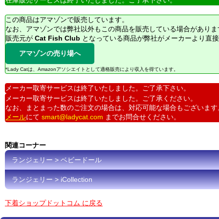
在庫販売サービスは終了いたしました。ご了承下さい。
この商品はアマゾンで販売しています。
なお、アマゾンでは弊社以外もこの商品を販売している場合がありま
販売元が
Cat Fish Club
となっている商品が弊社がメーカーより直接
アマゾンの売り場へ
*Lady Catは、Amazonアソシエイトとして適格販売により収入を得ています。
メーカー取寄サービスは終了いたしました。ご了承下さい。
メーカー取寄サービスは終了いたしました。ご了承ください。
なお、まとまった数のご注文の場合は、対応可能な場合もございます
メール
にて
smart@ladycat.com
までお問合せください。
関連コーナー
ランジェリー > ベビードール
ランジェリー > iCollection
下着ショップドットコム に戻る