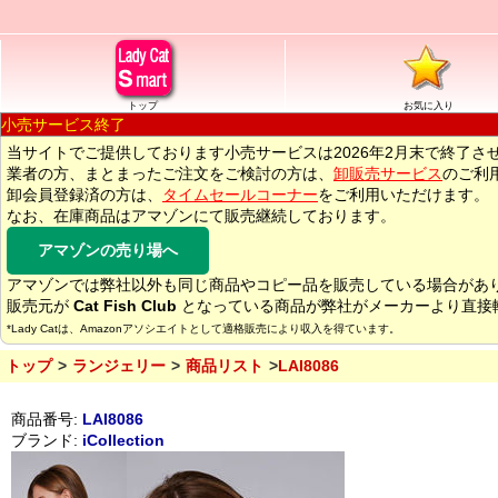
トップ
お気に入り
小売サービス終了
当サイトでご提供しております小売サービスは2026年2月末で終了さ
業者の方、まとまったご注文をご検討の方は、
卸販売サービス
のご利
卸会員登録済の方は、
タイムセールコーナー
をご利用いただけます。
なお、在庫商品はアマゾンにて販売継続しております。
アマゾンの売り場へ
アマゾンでは弊社以外も同じ商品やコピー品を販売している場合があ
販売元が
Cat Fish Club
となっている商品が弊社がメーカーより直接
*Lady Catは、Amazonアソシエイトとして適格販売により収入を得ています。
トップ
ランジェリー
商品リスト
LAI8086
商品番号:
LAI8086
ブランド:
iCollection