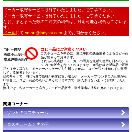
メーカー取寄サービスは終了いたしました。ご了承下さい。
メーカー取寄サービスは終了いたしました。ご了承ください。
なお、まとまった数のご注文の場合は、対応可能な場合もございま
す。
メール
にて
smart@ladycat.com
までお問合せください。
コピー品にご注意ください
コスチュームを中心に、主に中国の悪徳業者によるコピー商
品が出回っております。
それらの業者は、メーカーの写真を無断で使用し日本のショ
ップに卸販売を行っておりますが、商品は模倣製造品で正規
品とは全く異なり、メーカーパッケージも付属しません。 コピー品とは知らずに販売
している業者もおります。
他のサイトで、同じ写真で価格が異常に安い場合や、メーカー/ブランド名の記載がな
い場合は、コピー商品の疑いが高くなりますので、購入されないようにお願いいたし
ます。
弊社では、各メーカーと協力してコピー品販売、製造業者の摘発に努めております。
関連コーナー
ゾンビのコスチューム
コスチューム > 男の子