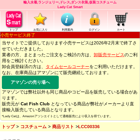
輸入水着,ランジェリー,ドレス,ダンス衣装,仮装コスチューム
Lady Cat Smart
トップ
お気に入り
利用案内
ログイン
カート
小売サービス終了
当サイトでご提供しております小売サービスは2026年2月末で終了さ
せていただきました。
業者の方、まとまったご注文をご検討の方は、
卸販売サービス
のご利
用をご検討ください。
卸会員登録済の方は、
タイムセールコーナー
をご利用いただけます。
なお、在庫商品はアマゾンにて販売継続しております。
アマゾンの売り場へ
アマゾンでは弊社以外も同じ商品やコピー品を販売している場合があ
ります。
販売元が
Cat Fish Club
となっている商品が弊社がメーカーより直
接輸入販売している商品となります。
*Lady Catは、Amazonアソシエイトとして適格販売により収入を得ています。
トップ
コスチューム
商品リスト
LCC00336