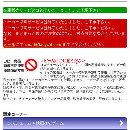
在庫販売サービスは終了いたしました。ご了承下さい。
メーカー取寄サービスは終了いたしました。ご了承下さい。
メーカー取寄サービスは終了いたしました。ご了承ください。
なお、まとまった数のご注文の場合は、対応可能な場合もございま
す。
メール
にて
smart@ladycat.com
までお問合せください。
コピー品にご注意ください
コスチュームを中心に、主に中国の悪徳業者によるコピー商
品が出回っております。
それらの業者は、メーカーの写真を無断で使用し日本のショ
ップに卸販売を行っておりますが、商品は模倣製造品で正規
品とは全く異なり、メーカーパッケージも付属しません。 コピー品とは知らずに販売
している業者もおります。
他のサイトで、同じ写真で価格が異常に安い場合や、メーカー/ブランド名の記載がな
い場合は、コピー商品の疑いが高くなりますので、購入されないようにお願いいたし
ます。
弊社では、各メーカーと協力してコピー品販売、製造業者の摘発に努めております。
関連コーナー
コスチューム > 映画/TV/ゲーム