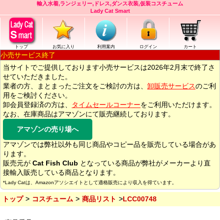
輸入水着,ランジェリー,ドレス,ダンス衣装,仮装コスチューム
Lady Cat Smart
トップ
お気に入り
利用案内
ログイン
カート
小売サービス終了
当サイトでご提供しております小売サービスは2026年2月末で終了さ
せていただきました。
業者の方、まとまったご注文をご検討の方は、
卸販売サービス
のご利
用をご検討ください。
卸会員登録済の方は、
タイムセールコーナー
をご利用いただけます。
なお、在庫商品はアマゾンにて販売継続しております。
アマゾンの売り場へ
アマゾンでは弊社以外も同じ商品やコピー品を販売している場合があ
ります。
販売元が
Cat Fish Club
となっている商品が弊社がメーカーより直
接輸入販売している商品となります。
*Lady Catは、Amazonアソシエイトとして適格販売により収入を得ています。
トップ
コスチューム
商品リスト
LCC00748