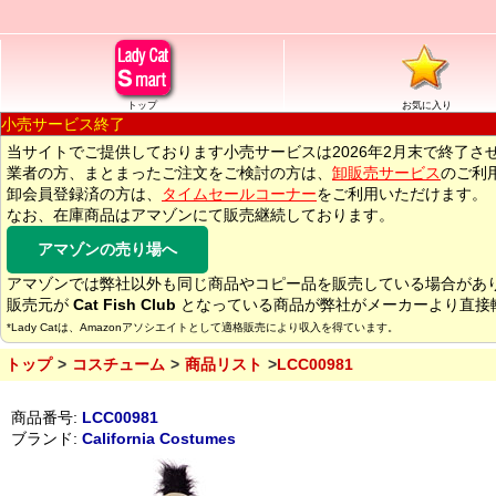
トップ
お気に入り
小売サービス終了
当サイトでご提供しております小売サービスは2026年2月末で終了さ
業者の方、まとまったご注文をご検討の方は、
卸販売サービス
のご利
卸会員登録済の方は、
タイムセールコーナー
をご利用いただけます。
なお、在庫商品はアマゾンにて販売継続しております。
アマゾンの売り場へ
アマゾンでは弊社以外も同じ商品やコピー品を販売している場合があ
販売元が
Cat Fish Club
となっている商品が弊社がメーカーより直接
*Lady Catは、Amazonアソシエイトとして適格販売により収入を得ています。
トップ
コスチューム
商品リスト
LCC00981
商品番号:
LCC00981
ブランド:
California Costumes