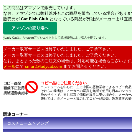
この商品はアマゾンで販売しています。
なお、アマゾンでは弊社以外もこの商品を販売している場合がありま
販売元が
Cat Fish Club
となっている商品が弊社がメーカーより直接
アマゾンの売り場へ
*Lady Catは、Amazonアソシエイトとして適格販売により収入を得ています。
メーカー取寄サービスは終了いたしました。ご了承下さい。
メーカー取寄サービスは終了いたしました。ご了承ください。
なお、まとまった数のご注文の場合は、対応可能な場合もございます
メール
にて
smart@ladycat.com
までお問合せください。
コピー品にご注意ください
コスチュームを中心に、主に中国の悪徳業者によるコピー商品
それらの業者は、メーカーの写真を無断で使用し日本のショッ
他のサイトで、同じ写真で価格が異常に安い場合や、メーカー
弊社では、各メーカーと協力してコピー品販売、製造業者の摘
関連コーナー
コスチューム > メンズ