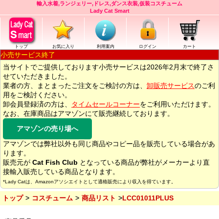
輸入水着,ランジェリー,ドレス,ダンス衣装,仮装コスチューム
Lady Cat Smart
トップ
お気に入り
利用案内
ログイン
カート
小売サービス終了
当サイトでご提供しております小売サービスは2026年2月末で終了さ
せていただきました。
業者の方、まとまったご注文をご検討の方は、
卸販売サービス
のご利
用をご検討ください。
卸会員登録済の方は、
タイムセールコーナー
をご利用いただけます。
なお、在庫商品はアマゾンにて販売継続しております。
アマゾンの売り場へ
アマゾンでは弊社以外も同じ商品やコピー品を販売している場合があ
ります。
販売元が
Cat Fish Club
となっている商品が弊社がメーカーより直
接輸入販売している商品となります。
*Lady Catは、Amazonアソシエイトとして適格販売により収入を得ています。
トップ
コスチューム
商品リスト
LCC01011PLUS