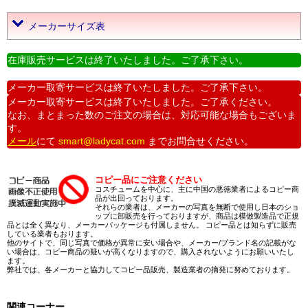
メーカーサイズ表
在庫販売サービスは終了いたしました。ご了承下さい。
メーカー取寄サービスは終了いたしました。ご了承下さい。
メーカー取寄サービスは終了いたしました。ご了承ください。
なお、まとまった数のご注文の場合は、対応可能な場合もございま
す。
メール
にて
smart@ladycat.com
までお問合せください。
コピー品にご注意ください
コスチュームを中心に、主に中国の悪徳業者によるコピー商
品が出回っております。
それらの業者は、メーカーの写真を無断で使用し日本のショ
ップに卸販売を行っておりますが、商品は模倣製造品で正規
品とは全く異なり、メーカーパッケージも付属しません。 コピー品とは知らずに販売
している業者もおります。
他のサイトで、同じ写真で価格が異常に安い場合や、メーカー/ブランド名の記載がな
い場合は、コピー商品の疑いが高くなりますので、購入されないようにお願いいたし
ます。
弊社では、各メーカーと協力してコピー品販売、製造業者の摘発に努めております。
関連コーナー