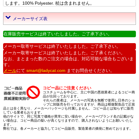
します。100% Polyester. 杖は含まれません。
メーカーサイズ表
在庫販売サービスは終了いたしました。ご了承下さい。
メーカー取寄サービスは終了いたしました。ご了承下さい。
メーカー取寄サービスは終了いたしました。ご了承ください。
なお、まとまった数のご注文の場合は、対応可能な場合もございま
す。
メール
にて
smart@ladycat.com
までお問合せください。
コピー品にご注意ください
コスチュームを中心に、主に中国の悪徳業者によるコピー商
品が出回っております。
それらの業者は、メーカーの写真を無断で使用し日本のショ
ップに卸販売を行っておりますが、商品は模倣製造品で正規
品とは全く異なり、メーカーパッケージも付属しません。 コピー品とは知らずに販売
している業者もおります。
他のサイトで、同じ写真で価格が異常に安い場合や、メーカー/ブランド名の記載がな
い場合は、コピー商品の疑いが高くなりますので、購入されないようにお願いいたし
ます。
弊社では、各メーカーと協力してコピー品販売、製造業者の摘発に努めております。