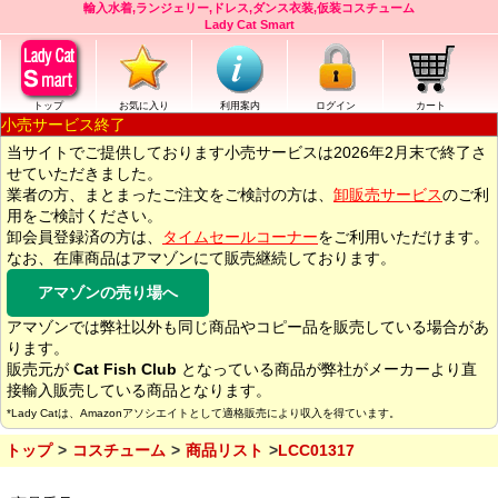
輸入水着,ランジェリー,ドレス,ダンス衣装,仮装コスチューム
Lady Cat Smart
トップ
お気に入り
利用案内
ログイン
カート
小売サービス終了
当サイトでご提供しております小売サービスは2026年2月末で終了さ
せていただきました。
業者の方、まとまったご注文をご検討の方は、
卸販売サービス
のご利
用をご検討ください。
卸会員登録済の方は、
タイムセールコーナー
をご利用いただけます。
なお、在庫商品はアマゾンにて販売継続しております。
アマゾンの売り場へ
アマゾンでは弊社以外も同じ商品やコピー品を販売している場合があ
ります。
販売元が
Cat Fish Club
となっている商品が弊社がメーカーより直
接輸入販売している商品となります。
*Lady Catは、Amazonアソシエイトとして適格販売により収入を得ています。
トップ
コスチューム
商品リスト
LCC01317