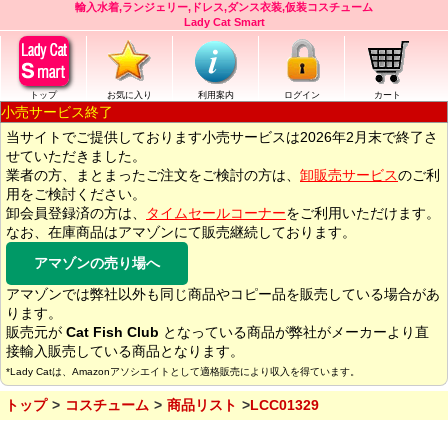
輸入水着,ランジェリー,ドレス,ダンス衣装,仮装コスチューム
Lady Cat Smart
トップ
お気に入り
利用案内
ログイン
カート
小売サービス終了
当サイトでご提供しております小売サービスは2026年2月末で終了さ
せていただきました。
業者の方、まとまったご注文をご検討の方は、
卸販売サービス
のご利
用をご検討ください。
卸会員登録済の方は、
タイムセールコーナー
をご利用いただけます。
なお、在庫商品はアマゾンにて販売継続しております。
アマゾンの売り場へ
アマゾンでは弊社以外も同じ商品やコピー品を販売している場合があ
ります。
販売元が
Cat Fish Club
となっている商品が弊社がメーカーより直
接輸入販売している商品となります。
*Lady Catは、Amazonアソシエイトとして適格販売により収入を得ています。
トップ
コスチューム
商品リスト
LCC01329