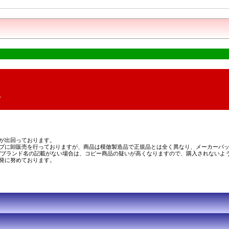
。
が出回っております。
プに卸販売を行っておりますが、商品は模倣製造品で正規品とは全く異なり、メーカーパッ
/ブランド名の記載がない場合は、コピー商品の疑いが高くなりますので、購入されないよ
発に努めております。