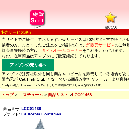
トップ
お気に入り
小売サービス終了
当サイトでご提供しております小売サービスは2026年2月末で終了さ
業者の方、まとまったご注文をご検討の方は、
卸販売サービス
のご利
卸会員登録済の方は、
タイムセールコーナー
をご利用いただけます。
なお、在庫商品はアマゾンにて販売継続しております。
アマゾンの売り場へ
アマゾンでは弊社以外も同じ商品やコピー品を販売している場合があ
販売元が
Cat Fish Club
となっている商品が弊社がメーカーより直接
*Lady Catは、Amazonアソシエイトとして適格販売により収入を得ています。
トップ
コスチューム
商品リスト
LCC01468
商品番号:
LCC01468
ブランド:
California Costumes