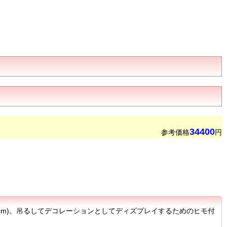
34400
参考価格
円
 option. 高さ8フィート(約240cm)。吊るしてデコレーションとしてディズプレイするためのヒモ付