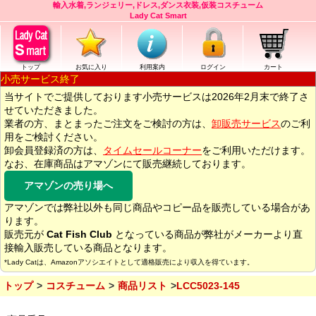
輸入水着,ランジェリー,ドレス,ダンス衣装,仮装コスチューム
Lady Cat Smart
トップ
お気に入り
利用案内
ログイン
カート
小売サービス終了
当サイトでご提供しております小売サービスは2026年2月末で終了さ
せていただきました。
業者の方、まとまったご注文をご検討の方は、
卸販売サービス
のご利
用をご検討ください。
卸会員登録済の方は、
タイムセールコーナー
をご利用いただけます。
なお、在庫商品はアマゾンにて販売継続しております。
アマゾンの売り場へ
アマゾンでは弊社以外も同じ商品やコピー品を販売している場合があ
ります。
販売元が
Cat Fish Club
となっている商品が弊社がメーカーより直
接輸入販売している商品となります。
*Lady Catは、Amazonアソシエイトとして適格販売により収入を得ています。
トップ
コスチューム
商品リスト
LCC5023-145