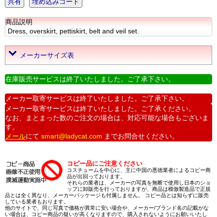
共有
埋め込みコード
商品説明
Dress, overskirt, pettiskirt, belt and veil set.
メーカーサイズ表
在庫販売サービスは終了いたしました。ご了承下さい。
メーカー取寄サービスは終了いたしました。ご了承下さい。
メーカー取寄サービスは終了いたしました。ご了承ください。
なお、まとまった数のご注文の場合は、対応可能な場合もございま
す。
メール
にて
smart@ladycat.com
までお問合せください。
コピー品にご注意ください
コスチュームを中心に、主に中国の悪徳業者によるコピー商
品が出回っております。
それらの業者は、メーカーの写真を無断で使用し日本のショ
ップに卸販売を行っておりますが、商品は模倣製造品で正規
品とは全く異なり、メーカーパッケージも付属しません。 コピー品とは知らずに販売
している業者もおります。
他のサイトで、同じ写真で価格が異常に安い場合や、メーカー/ブランド名の記載がな
い場合は、コピー商品の疑いが高くなりますので、購入されないようにお願いいたし