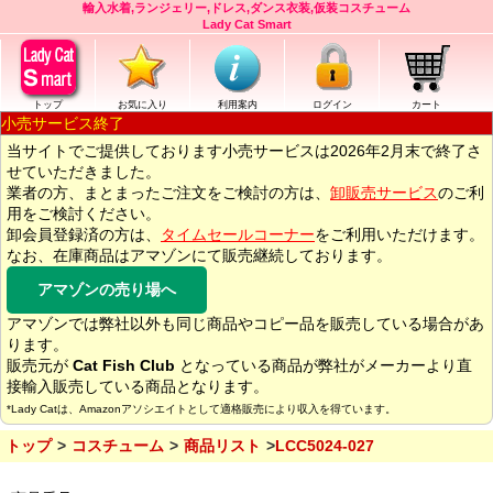
輸入水着,ランジェリー,ドレス,ダンス衣装,仮装コスチューム
Lady Cat Smart
トップ
お気に入り
利用案内
ログイン
カート
小売サービス終了
当サイトでご提供しております小売サービスは2026年2月末で終了さ
せていただきました。
業者の方、まとまったご注文をご検討の方は、
卸販売サービス
のご利
用をご検討ください。
卸会員登録済の方は、
タイムセールコーナー
をご利用いただけます。
なお、在庫商品はアマゾンにて販売継続しております。
アマゾンの売り場へ
アマゾンでは弊社以外も同じ商品やコピー品を販売している場合があ
ります。
販売元が
Cat Fish Club
となっている商品が弊社がメーカーより直
接輸入販売している商品となります。
*Lady Catは、Amazonアソシエイトとして適格販売により収入を得ています。
トップ
コスチューム
商品リスト
LCC5024-027