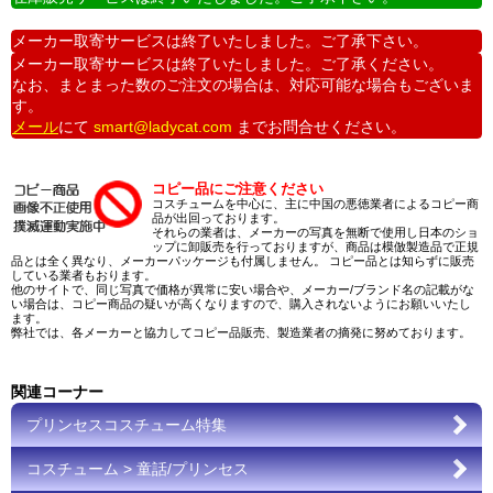
メーカー取寄サービスは終了いたしました。ご了承下さい。
メーカー取寄サービスは終了いたしました。ご了承ください。
なお、まとまった数のご注文の場合は、対応可能な場合もございま
す。
メール
にて
smart@ladycat.com
までお問合せください。
コピー品にご注意ください
コスチュームを中心に、主に中国の悪徳業者によるコピー商
品が出回っております。
それらの業者は、メーカーの写真を無断で使用し日本のショ
ップに卸販売を行っておりますが、商品は模倣製造品で正規
品とは全く異なり、メーカーパッケージも付属しません。 コピー品とは知らずに販売
している業者もおります。
他のサイトで、同じ写真で価格が異常に安い場合や、メーカー/ブランド名の記載がな
い場合は、コピー商品の疑いが高くなりますので、購入されないようにお願いいたし
ます。
弊社では、各メーカーと協力してコピー品販売、製造業者の摘発に努めております。
関連コーナー
プリンセスコスチューム特集
コスチューム > 童話/プリンセス