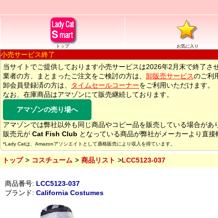
トップ
お気に入り
小売サービス終了
当サイトでご提供しております小売サービスは2026年2月末で終了さ
業者の方、まとまったご注文をご検討の方は、
卸販売サービス
のご利
卸会員登録済の方は、
タイムセールコーナー
をご利用いただけます。
なお、在庫商品はアマゾンにて販売継続しております。
アマゾンの売り場へ
アマゾンでは弊社以外も同じ商品やコピー品を販売している場合があ
販売元が
Cat Fish Club
となっている商品が弊社がメーカーより直接
*Lady Catは、Amazonアソシエイトとして適格販売により収入を得ています。
トップ
コスチューム
商品リスト
LCC5123-037
商品番号:
LCC5123-037
ブランド:
California Costumes