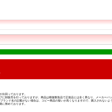
。
が出回っております。
プに卸販売を行っておりますが、商品は模倣製造品で正規品とは全く異なり、メーカーパッ
/ブランド名の記載がない場合は、コピー商品の疑いが高くなりますので、購入されないよ
発に努めております。