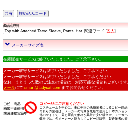
共有
埋め込みコード
商品説明
Top with Attached Tatoo Sleeve, Pants, Hat. 関連ワード [
囚人
]
メーカーサイズ表
在庫販売サービスは終了いたしました。ご了承下さい。
メーカー取寄サービスは終了いたしました。ご了承下さい。
メーカー取寄サービスは終了いたしました。ご了承ください。
なお、まとまった数のご注文の場合は、対応可能な場合もございます
メール
にて
smart@ladycat.com
までお問合せください。
コピー品にご注意ください
コスチュームを中心に、主に中国の悪徳業者によるコピー商品
それらの業者は、メーカーの写真を無断で使用し日本のショッ
他のサイトで、同じ写真で価格が異常に安い場合や、メーカー
弊社では、各メーカーと協力してコピー品販売、製造業者の摘