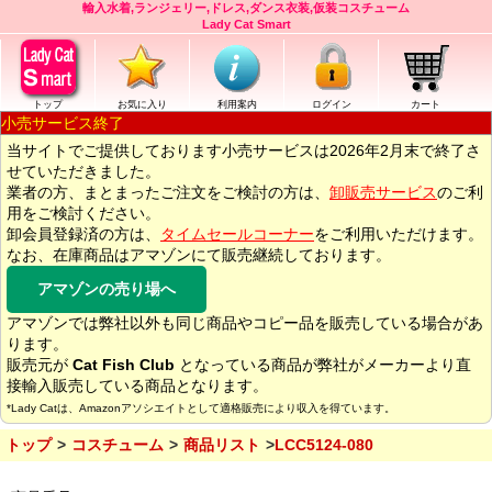
輸入水着,ランジェリー,ドレス,ダンス衣装,仮装コスチューム
Lady Cat Smart
トップ
お気に入り
利用案内
ログイン
カート
小売サービス終了
当サイトでご提供しております小売サービスは2026年2月末で終了さ
せていただきました。
業者の方、まとまったご注文をご検討の方は、
卸販売サービス
のご利
用をご検討ください。
卸会員登録済の方は、
タイムセールコーナー
をご利用いただけます。
なお、在庫商品はアマゾンにて販売継続しております。
アマゾンの売り場へ
アマゾンでは弊社以外も同じ商品やコピー品を販売している場合があ
ります。
販売元が
Cat Fish Club
となっている商品が弊社がメーカーより直
接輸入販売している商品となります。
*Lady Catは、Amazonアソシエイトとして適格販売により収入を得ています。
トップ
コスチューム
商品リスト
LCC5124-080