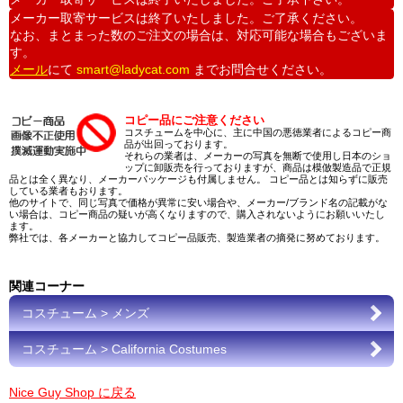
メーカー取寄サービスは終了いたしました。ご了承ください。
なお、まとまった数のご注文の場合は、対応可能な場合もございま
す。
メール
にて
smart@ladycat.com
までお問合せください。
コピー品にご注意ください
コスチュームを中心に、主に中国の悪徳業者によるコピー商
品が出回っております。
それらの業者は、メーカーの写真を無断で使用し日本のショ
ップに卸販売を行っておりますが、商品は模倣製造品で正規
品とは全く異なり、メーカーパッケージも付属しません。 コピー品とは知らずに販売
している業者もおります。
他のサイトで、同じ写真で価格が異常に安い場合や、メーカー/ブランド名の記載がな
い場合は、コピー商品の疑いが高くなりますので、購入されないようにお願いいたし
ます。
弊社では、各メーカーと協力してコピー品販売、製造業者の摘発に努めております。
関連コーナー
コスチューム > メンズ
コスチューム > California Costumes
Nice Guy Shop に戻る