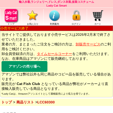
輸入水着,ランジェリー,ドレス,ダンス衣装,仮装コスチューム
Lady Cat Smart
トップ
お気に入り
利用案内
ログイン
カート
小売サービス終了
当サイトでご提供しております小売サービスは2026年2月末で終了さ
せていただきました。
業者の方、まとまったご注文をご検討の方は、
卸販売サービス
のご利
用をご検討ください。
卸会員登録済の方は、
タイムセールコーナー
をご利用いただけます。
なお、在庫商品はアマゾンにて販売継続しております。
アマゾンの売り場へ
アマゾンでは弊社以外も同じ商品やコピー品を販売している場合があ
ります。
販売元が
Cat Fish Club
となっている商品が弊社がメーカーより直
接輸入販売している商品となります。
*Lady Catは、Amazonアソシエイトとして適格販売により収入を得ています。
トップ
商品リスト
LCC60300