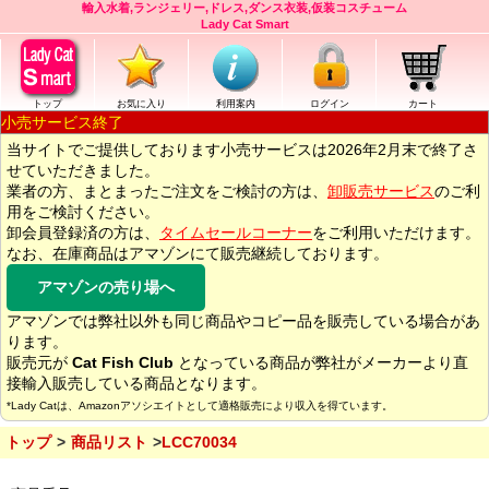
輸入水着,ランジェリー,ドレス,ダンス衣装,仮装コスチューム
Lady Cat Smart
トップ
お気に入り
利用案内
ログイン
カート
小売サービス終了
当サイトでご提供しております小売サービスは2026年2月末で終了さ
せていただきました。
業者の方、まとまったご注文をご検討の方は、
卸販売サービス
のご利
用をご検討ください。
卸会員登録済の方は、
タイムセールコーナー
をご利用いただけます。
なお、在庫商品はアマゾンにて販売継続しております。
アマゾンの売り場へ
アマゾンでは弊社以外も同じ商品やコピー品を販売している場合があ
ります。
販売元が
Cat Fish Club
となっている商品が弊社がメーカーより直
接輸入販売している商品となります。
*Lady Catは、Amazonアソシエイトとして適格販売により収入を得ています。
トップ
商品リスト
LCC70034