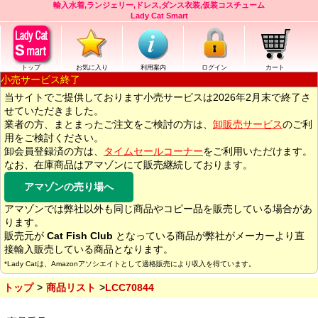
輸入水着,ランジェリー,ドレス,ダンス衣装,仮装コスチューム
Lady Cat Smart
トップ
お気に入り
利用案内
ログイン
カート
小売サービス終了
当サイトでご提供しております小売サービスは2026年2月末で終了さ
せていただきました。
業者の方、まとまったご注文をご検討の方は、
卸販売サービス
のご利
用をご検討ください。
卸会員登録済の方は、
タイムセールコーナー
をご利用いただけます。
なお、在庫商品はアマゾンにて販売継続しております。
アマゾンの売り場へ
アマゾンでは弊社以外も同じ商品やコピー品を販売している場合があ
ります。
販売元が
Cat Fish Club
となっている商品が弊社がメーカーより直
接輸入販売している商品となります。
*Lady Catは、Amazonアソシエイトとして適格販売により収入を得ています。
トップ
商品リスト
LCC70844