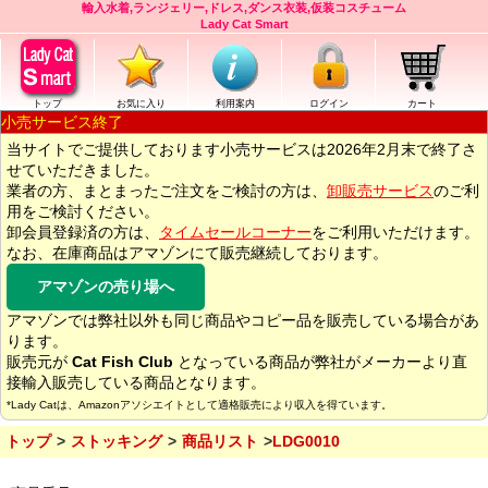
輸入水着,ランジェリー,ドレス,ダンス衣装,仮装コスチューム
Lady Cat Smart
トップ
お気に入り
利用案内
ログイン
カート
小売サービス終了
当サイトでご提供しております小売サービスは2026年2月末で終了さ
せていただきました。
業者の方、まとまったご注文をご検討の方は、
卸販売サービス
のご利
用をご検討ください。
卸会員登録済の方は、
タイムセールコーナー
をご利用いただけます。
なお、在庫商品はアマゾンにて販売継続しております。
アマゾンの売り場へ
アマゾンでは弊社以外も同じ商品やコピー品を販売している場合があ
ります。
販売元が
Cat Fish Club
となっている商品が弊社がメーカーより直
接輸入販売している商品となります。
*Lady Catは、Amazonアソシエイトとして適格販売により収入を得ています。
トップ
ストッキング
商品リスト
LDG0010