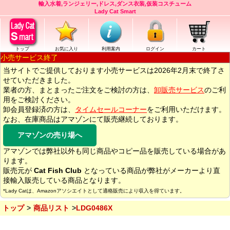
輸入水着,ランジェリー,ドレス,ダンス衣装,仮装コスチューム
Lady Cat Smart
トップ
お気に入り
利用案内
ログイン
カート
小売サービス終了
当サイトでご提供しております小売サービスは2026年2月末で終了さ
せていただきました。
業者の方、まとまったご注文をご検討の方は、
卸販売サービス
のご利
用をご検討ください。
卸会員登録済の方は、
タイムセールコーナー
をご利用いただけます。
なお、在庫商品はアマゾンにて販売継続しております。
アマゾンの売り場へ
アマゾンでは弊社以外も同じ商品やコピー品を販売している場合があ
ります。
販売元が
Cat Fish Club
となっている商品が弊社がメーカーより直
接輸入販売している商品となります。
*Lady Catは、Amazonアソシエイトとして適格販売により収入を得ています。
トップ
商品リスト
LDG0486X