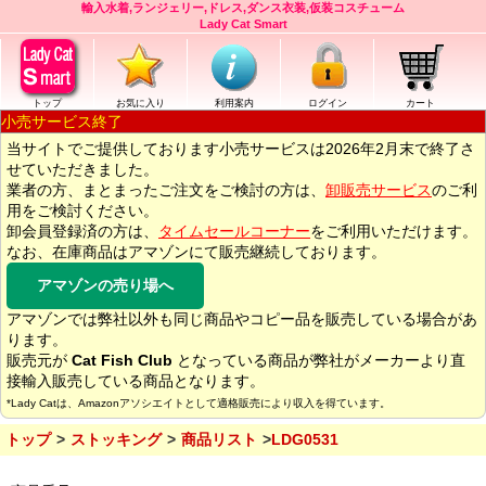
輸入水着,ランジェリー,ドレス,ダンス衣装,仮装コスチューム
Lady Cat Smart
トップ
お気に入り
利用案内
ログイン
カート
小売サービス終了
当サイトでご提供しております小売サービスは2026年2月末で終了さ
せていただきました。
業者の方、まとまったご注文をご検討の方は、
卸販売サービス
のご利
用をご検討ください。
卸会員登録済の方は、
タイムセールコーナー
をご利用いただけます。
なお、在庫商品はアマゾンにて販売継続しております。
アマゾンの売り場へ
アマゾンでは弊社以外も同じ商品やコピー品を販売している場合があ
ります。
販売元が
Cat Fish Club
となっている商品が弊社がメーカーより直
接輸入販売している商品となります。
*Lady Catは、Amazonアソシエイトとして適格販売により収入を得ています。
トップ
ストッキング
商品リスト
LDG0531