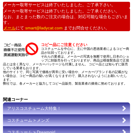
メーカー取寄サービスは終了いたしました。ご了承下さい。
メーカー取寄サービスは終了いたしました。ご了承ください。
なお、まとまった数のご注文の場合は、対応可能な場合もございま
す。
メール
にて
smart@ladycat.com
までお問合せください。
コピー品にご注意ください
コスチュームを中心に、主に中国の悪徳業者によるコピー商
品が出回っております。
それらの業者は、メーカーの写真を無断で使用し日本のショ
ップに卸販売を行っておりますが、商品は模倣製造品で正規
品とは全く異なり、メーカーパッケージも付属しません。 コピー品とは知らずに販売
している業者もおります。
他のサイトで、同じ写真で価格が異常に安い場合や、メーカー/ブランド名の記載がな
い場合は、コピー商品の疑いが高くなりますので、購入されないようにお願いいたし
ます。
弊社では、各メーカーと協力してコピー品販売、製造業者の摘発に努めております。
関連コーナー
アリスコスチューム大特集！
コスチューム > メンズ
コスチューム > Dreamgirl