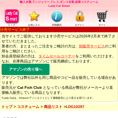
輸入水着,ランジェリー,ドレス,ダンス衣装,仮装コスチューム
Lady Cat Smart
トップ
お気に入り
利用案内
ログイン
カート
小売サービス終了
当サイトでご提供しております小売サービスは2026年2月末で終了さ
せていただきました。
業者の方、まとまったご注文をご検討の方は、
卸販売サービス
のご利
用をご検討ください。
卸会員登録済の方は、
タイムセールコーナー
をご利用いただけます。
なお、在庫商品はアマゾンにて販売継続しております。
アマゾンの売り場へ
アマゾンでは弊社以外も同じ商品やコピー品を販売している場合があ
ります。
販売元が
Cat Fish Club
となっている商品が弊社がメーカーより直
接輸入販売している商品となります。
*Lady Catは、Amazonアソシエイトとして適格販売により収入を得ています。
トップ
コスチューム
商品リスト
LDG10297