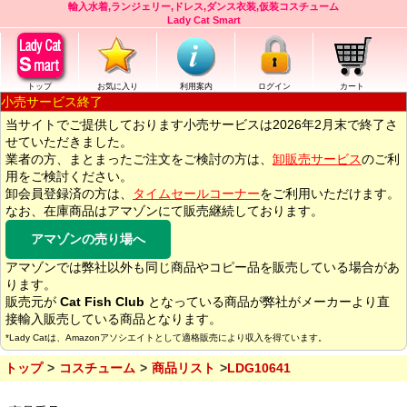
輸入水着,ランジェリー,ドレス,ダンス衣装,仮装コスチューム
Lady Cat Smart
トップ
お気に入り
利用案内
ログイン
カート
小売サービス終了
当サイトでご提供しております小売サービスは2026年2月末で終了さ
せていただきました。
業者の方、まとまったご注文をご検討の方は、
卸販売サービス
のご利
用をご検討ください。
卸会員登録済の方は、
タイムセールコーナー
をご利用いただけます。
なお、在庫商品はアマゾンにて販売継続しております。
アマゾンの売り場へ
アマゾンでは弊社以外も同じ商品やコピー品を販売している場合があ
ります。
販売元が
Cat Fish Club
となっている商品が弊社がメーカーより直
接輸入販売している商品となります。
*Lady Catは、Amazonアソシエイトとして適格販売により収入を得ています。
トップ
コスチューム
商品リスト
LDG10641