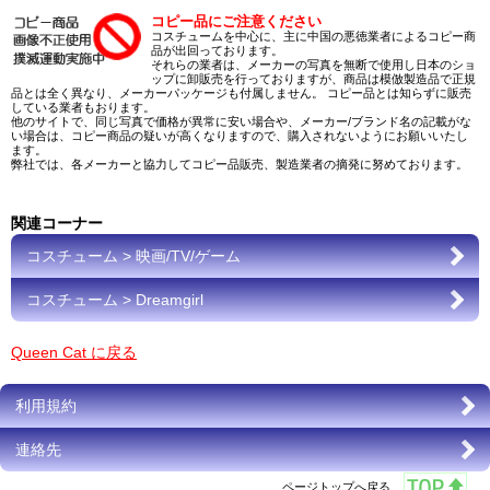
コピー品にご注意ください
コスチュームを中心に、主に中国の悪徳業者によるコピー商
品が出回っております。
それらの業者は、メーカーの写真を無断で使用し日本のショ
ップに卸販売を行っておりますが、商品は模倣製造品で正規
品とは全く異なり、メーカーパッケージも付属しません。 コピー品とは知らずに販売
している業者もおります。
他のサイトで、同じ写真で価格が異常に安い場合や、メーカー/ブランド名の記載がな
い場合は、コピー商品の疑いが高くなりますので、購入されないようにお願いいたし
ます。
弊社では、各メーカーと協力してコピー品販売、製造業者の摘発に努めております。
関連コーナー
コスチューム > 映画/TV/ゲーム
コスチューム > Dreamgirl
Queen Cat に戻る
利用規約
連絡先
ページトップへ戻る