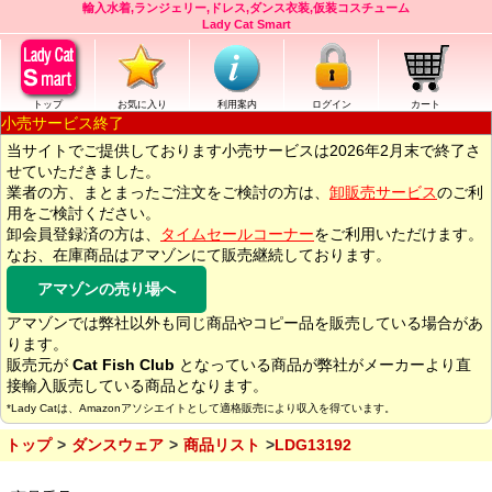
輸入水着,ランジェリー,ドレス,ダンス衣装,仮装コスチューム
Lady Cat Smart
トップ
お気に入り
利用案内
ログイン
カート
小売サービス終了
当サイトでご提供しております小売サービスは2026年2月末で終了さ
せていただきました。
業者の方、まとまったご注文をご検討の方は、
卸販売サービス
のご利
用をご検討ください。
卸会員登録済の方は、
タイムセールコーナー
をご利用いただけます。
なお、在庫商品はアマゾンにて販売継続しております。
アマゾンの売り場へ
アマゾンでは弊社以外も同じ商品やコピー品を販売している場合があ
ります。
販売元が
Cat Fish Club
となっている商品が弊社がメーカーより直
接輸入販売している商品となります。
*Lady Catは、Amazonアソシエイトとして適格販売により収入を得ています。
トップ
ダンスウェア
商品リスト
LDG13192