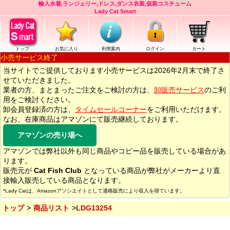
輸入水着,ランジェリー,ドレス,ダンス衣装,仮装コスチューム
Lady Cat Smart
トップ
お気に入り
利用案内
ログイン
カート
小売サービス終了
当サイトでご提供しております小売サービスは2026年2月末で終了さ
せていただきました。
業者の方、まとまったご注文をご検討の方は、
卸販売サービス
のご利
用をご検討ください。
卸会員登録済の方は、
タイムセールコーナー
をご利用いただけます。
なお、在庫商品はアマゾンにて販売継続しております。
アマゾンの売り場へ
アマゾンでは弊社以外も同じ商品やコピー品を販売している場合があ
ります。
販売元が
Cat Fish Club
となっている商品が弊社がメーカーより直
接輸入販売している商品となります。
*Lady Catは、Amazonアソシエイトとして適格販売により収入を得ています。
トップ
商品リスト
LDG13254