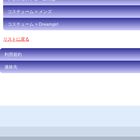
コスチューム > メンズ
コスチューム > Dreamgirl
リストに戻る
利用規約
連絡先