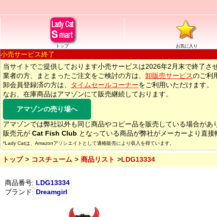
トップ
お気に入り
小売サービス終了
当サイトでご提供しております小売サービスは2026年2月末で終了さ
業者の方、まとまったご注文をご検討の方は、
卸販売サービス
のご利
卸会員登録済の方は、
タイムセールコーナー
をご利用いただけます。
なお、在庫商品はアマゾンにて販売継続しております。
アマゾンの売り場へ
アマゾンでは弊社以外も同じ商品やコピー品を販売している場合があ
販売元が
Cat Fish Club
となっている商品が弊社がメーカーより直接
*Lady Catは、Amazonアソシエイトとして適格販売により収入を得ています。
トップ
コスチューム
商品リスト
LDG13334
商品番号:
LDG13334
ブランド:
Dreamgirl