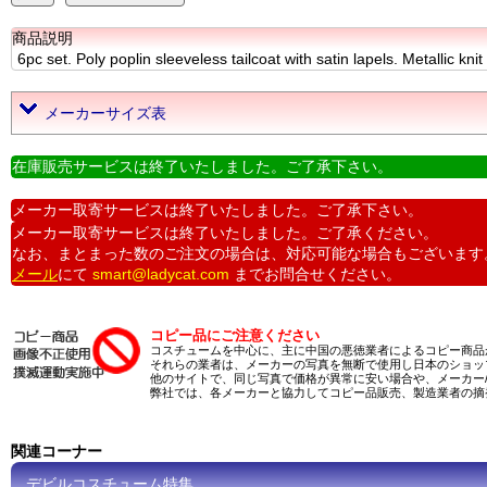
商品説明
6pc set. Poly poplin sleeveless tailcoat with satin lapels. Metallic kni
メーカーサイズ表
在庫販売サービスは終了いたしました。ご了承下さい。
メーカー取寄サービスは終了いたしました。ご了承下さい。
メーカー取寄サービスは終了いたしました。ご了承ください。
なお、まとまった数のご注文の場合は、対応可能な場合もございます
メール
にて
smart@ladycat.com
までお問合せください。
コピー品にご注意ください
コスチュームを中心に、主に中国の悪徳業者によるコピー商品
それらの業者は、メーカーの写真を無断で使用し日本のショッ
他のサイトで、同じ写真で価格が異常に安い場合や、メーカー
弊社では、各メーカーと協力してコピー品販売、製造業者の摘
関連コーナー
デビルコスチューム特集