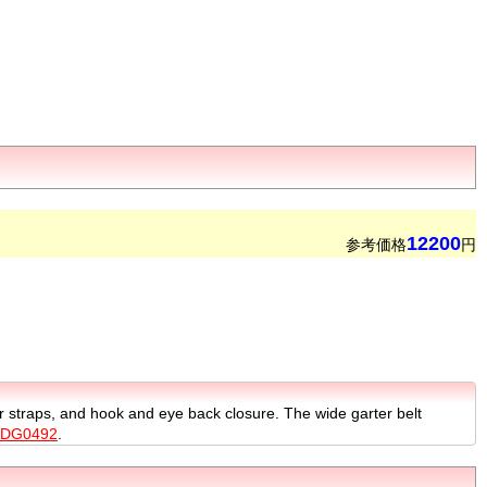
12200
参考価格
円
 straps, and hook and eye back closure. The wide garter belt
LDG0492
.