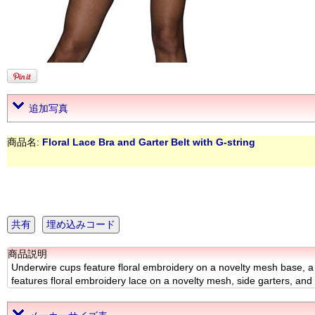
追加写真
商品名:
Floral Lace Bra and Garter Belt with G-string
共有
埋め込みコード
商品説明
Underwire cups feature floral embroidery on a novelty mesh base, a
features floral embroidery lace on a novelty mesh, side garters, a