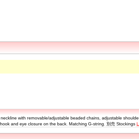
 neckline with removable/adjustable beaded chains, adjustable shoulder
nd hook and eye closure on the back. Matching G-string. 別売 Stockings