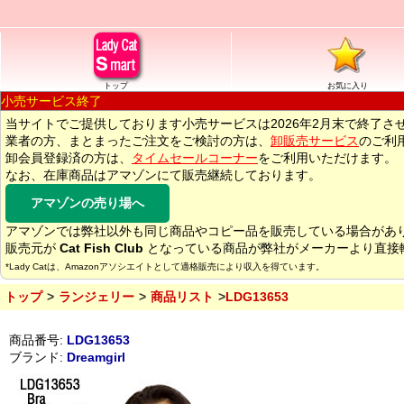
トップ
お気に入り
小売サービス終了
当サイトでご提供しております小売サービスは2026年2月末で終了さ
業者の方、まとまったご注文をご検討の方は、
卸販売サービス
のご利
卸会員登録済の方は、
タイムセールコーナー
をご利用いただけます。
なお、在庫商品はアマゾンにて販売継続しております。
アマゾンの売り場へ
アマゾンでは弊社以外も同じ商品やコピー品を販売している場合があ
販売元が
Cat Fish Club
となっている商品が弊社がメーカーより直接
*Lady Catは、Amazonアソシエイトとして適格販売により収入を得ています。
トップ
ランジェリー
商品リスト
LDG13653
商品番号:
LDG13653
ブランド:
Dreamgirl