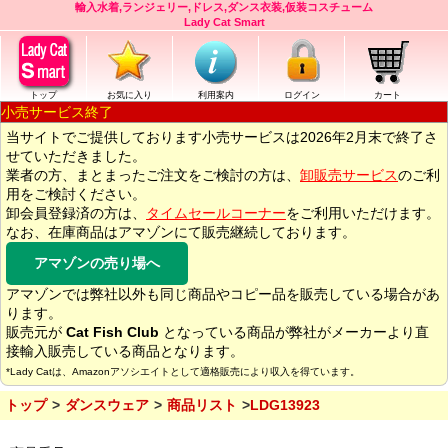
輸入水着,ランジェリー,ドレス,ダンス衣装,仮装コスチューム
Lady Cat Smart
トップ
お気に入り
利用案内
ログイン
カート
小売サービス終了
当サイトでご提供しております小売サービスは2026年2月末で終了さ
せていただきました。
業者の方、まとまったご注文をご検討の方は、
卸販売サービス
のご利
用をご検討ください。
卸会員登録済の方は、
タイムセールコーナー
をご利用いただけます。
なお、在庫商品はアマゾンにて販売継続しております。
アマゾンの売り場へ
アマゾンでは弊社以外も同じ商品やコピー品を販売している場合があ
ります。
販売元が
Cat Fish Club
となっている商品が弊社がメーカーより直
接輸入販売している商品となります。
*Lady Catは、Amazonアソシエイトとして適格販売により収入を得ています。
トップ
ダンスウェア
商品リスト
LDG13923