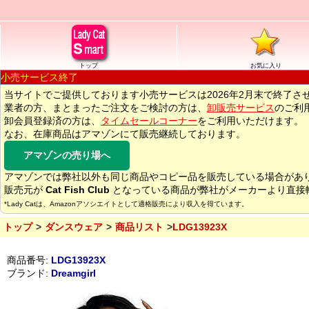
トップ
お気に入り
小売サービス終了
当サイトでご提供しております小売サービスは2026年2月末で終了さ
業者の方、まとまったご注文をご検討の方は、
卸販売サービス
のご利
卸会員登録済の方は、
タイムセールコーナー
をご利用いただけます。
なお、在庫商品はアマゾンにて販売継続しております。
アマゾンの売り場へ
アマゾンでは弊社以外も同じ商品やコピー品を販売している場合があ
販売元が
Cat Fish Club
となっている商品が弊社がメーカーより直接
*Lady Catは、Amazonアソシエイトとして適格販売により収入を得ています。
トップ
ダンスウェア
商品リスト
LDG13923X
商品番号:
LDG13923X
ブランド:
Dreamgirl