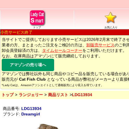
トップ
お気に入り
小売サービス終了
当サイトでご提供しております小売サービスは2026年2月末で終了さ
業者の方、まとまったご注文をご検討の方は、
卸販売サービス
のご利
卸会員登録済の方は、
タイムセールコーナー
をご利用いただけます。
なお、在庫商品はアマゾンにて販売継続しております。
アマゾンの売り場へ
アマゾンでは弊社以外も同じ商品やコピー品を販売している場合があ
販売元が
Cat Fish Club
となっている商品が弊社がメーカーより直接
*Lady Catは、Amazonアソシエイトとして適格販売により収入を得ています。
トップ
ランジェリー
商品リスト
LDG13934
商品番号:
LDG13934
ブランド:
Dreamgirl