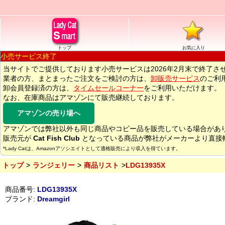
トップ
お気に入り
小売サービス終了
当サイトでご提供しております小売サービスは2026年2月末で終了さ
業者の方、まとまったご注文をご検討の方は、
卸販売サービス
のご利
卸会員登録済の方は、
タイムセールコーナー
をご利用いただけます。
なお、在庫商品はアマゾンにて販売継続しております。
アマゾンの売り場へ
アマゾンでは弊社以外も同じ商品やコピー品を販売している場合があ
販売元が
Cat Fish Club
となっている商品が弊社がメーカーより直接
*Lady Catは、Amazonアソシエイトとして適格販売により収入を得ています。
トップ
ランジェリー
商品リスト
LDG13935X
商品番号:
LDG13935X
ブランド:
Dreamgirl