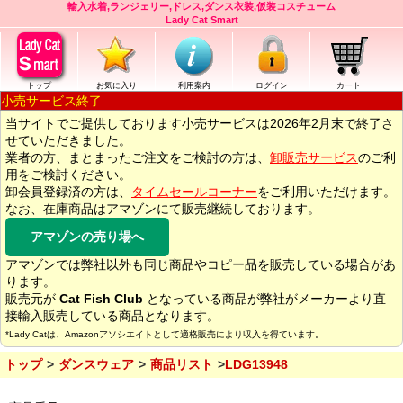
輸入水着,ランジェリー,ドレス,ダンス衣装,仮装コスチューム
Lady Cat Smart
トップ
お気に入り
利用案内
ログイン
カート
小売サービス終了
当サイトでご提供しております小売サービスは2026年2月末で終了さ
せていただきました。
業者の方、まとまったご注文をご検討の方は、
卸販売サービス
のご利
用をご検討ください。
卸会員登録済の方は、
タイムセールコーナー
をご利用いただけます。
なお、在庫商品はアマゾンにて販売継続しております。
アマゾンの売り場へ
アマゾンでは弊社以外も同じ商品やコピー品を販売している場合があ
ります。
販売元が
Cat Fish Club
となっている商品が弊社がメーカーより直
接輸入販売している商品となります。
*Lady Catは、Amazonアソシエイトとして適格販売により収入を得ています。
トップ
ダンスウェア
商品リスト
LDG13948