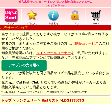
輸入水着,ランジェリー,ドレス,ダンス衣装,仮装コスチューム
Lady Cat Smart
トップ
お気に入り
利用案内
ログイン
カート
小売サービス終了
当サイトでご提供しております小売サービスは2026年2月末で終了さ
せていただきました。
業者の方、まとまったご注文をご検討の方は、
卸販売サービス
のご利
用をご検討ください。
卸会員登録済の方は、
タイムセールコーナー
をご利用いただけます。
なお、在庫商品はアマゾンにて販売継続しております。
アマゾンの売り場へ
アマゾンでは弊社以外も同じ商品やコピー品を販売している場合があ
ります。
販売元が
Cat Fish Club
となっている商品が弊社がメーカーより直
接輸入販売している商品となります。
*Lady Catは、Amazonアソシエイトとして適格販売により収入を得ています。
トップ
ランジェリー
商品リスト
LDG13950TG