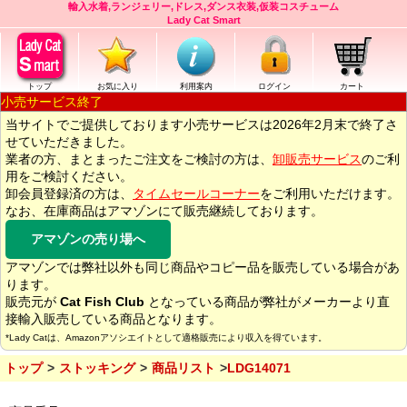
輸入水着,ランジェリー,ドレス,ダンス衣装,仮装コスチューム
Lady Cat Smart
トップ
お気に入り
利用案内
ログイン
カート
小売サービス終了
当サイトでご提供しております小売サービスは2026年2月末で終了さ
せていただきました。
業者の方、まとまったご注文をご検討の方は、
卸販売サービス
のご利
用をご検討ください。
卸会員登録済の方は、
タイムセールコーナー
をご利用いただけます。
なお、在庫商品はアマゾンにて販売継続しております。
アマゾンの売り場へ
アマゾンでは弊社以外も同じ商品やコピー品を販売している場合があ
ります。
販売元が
Cat Fish Club
となっている商品が弊社がメーカーより直
接輸入販売している商品となります。
*Lady Catは、Amazonアソシエイトとして適格販売により収入を得ています。
トップ
ストッキング
商品リスト
LDG14071