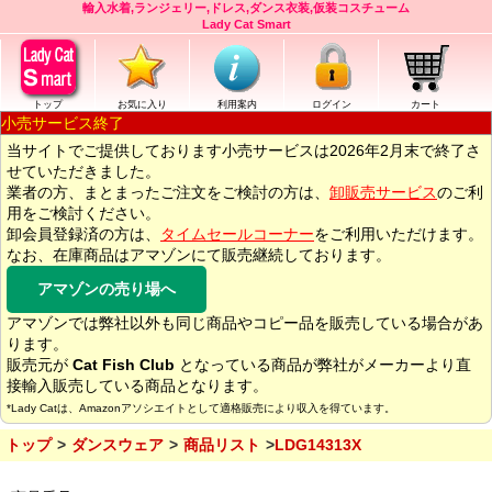
輸入水着,ランジェリー,ドレス,ダンス衣装,仮装コスチューム
Lady Cat Smart
トップ
お気に入り
利用案内
ログイン
カート
小売サービス終了
当サイトでご提供しております小売サービスは2026年2月末で終了さ
せていただきました。
業者の方、まとまったご注文をご検討の方は、
卸販売サービス
のご利
用をご検討ください。
卸会員登録済の方は、
タイムセールコーナー
をご利用いただけます。
なお、在庫商品はアマゾンにて販売継続しております。
アマゾンの売り場へ
アマゾンでは弊社以外も同じ商品やコピー品を販売している場合があ
ります。
販売元が
Cat Fish Club
となっている商品が弊社がメーカーより直
接輸入販売している商品となります。
*Lady Catは、Amazonアソシエイトとして適格販売により収入を得ています。
トップ
ダンスウェア
商品リスト
LDG14313X