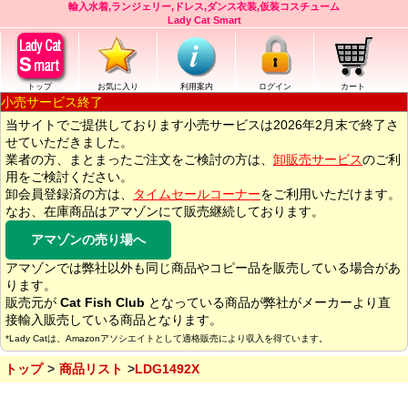
輸入水着,ランジェリー,ドレス,ダンス衣装,仮装コスチューム
Lady Cat Smart
トップ
お気に入り
利用案内
ログイン
カート
小売サービス終了
当サイトでご提供しております小売サービスは2026年2月末で終了さ
せていただきました。
業者の方、まとまったご注文をご検討の方は、
卸販売サービス
のご利
用をご検討ください。
卸会員登録済の方は、
タイムセールコーナー
をご利用いただけます。
なお、在庫商品はアマゾンにて販売継続しております。
アマゾンの売り場へ
アマゾンでは弊社以外も同じ商品やコピー品を販売している場合があ
ります。
販売元が
Cat Fish Club
となっている商品が弊社がメーカーより直
接輸入販売している商品となります。
*Lady Catは、Amazonアソシエイトとして適格販売により収入を得ています。
トップ
商品リスト
LDG1492X