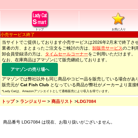
トップ
お気に入り
小売サービス終了
当サイトでご提供しております小売サービスは2026年2月末で終了さ
業者の方、まとまったご注文をご検討の方は、
卸販売サービス
のご利
卸会員登録済の方は、
タイムセールコーナー
をご利用いただけます。
なお、在庫商品はアマゾンにて販売継続しております。
アマゾンの売り場へ
アマゾンでは弊社以外も同じ商品やコピー品を販売している場合があ
販売元が
Cat Fish Club
となっている商品が弊社がメーカーより直接
*Lady Catは、Amazonアソシエイトとして適格販売により収入を得ています。
トップ
ランジェリー
商品リスト
LDG7084
商品番号 LDG7084 は現在、お取り扱いがございません。