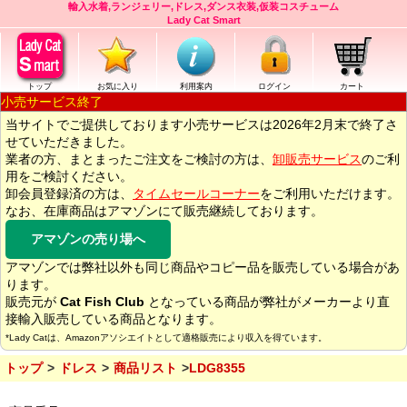
輸入水着,ランジェリー,ドレス,ダンス衣装,仮装コスチューム
Lady Cat Smart
トップ
お気に入り
利用案内
ログイン
カート
小売サービス終了
当サイトでご提供しております小売サービスは2026年2月末で終了さ
せていただきました。
業者の方、まとまったご注文をご検討の方は、
卸販売サービス
のご利
用をご検討ください。
卸会員登録済の方は、
タイムセールコーナー
をご利用いただけます。
なお、在庫商品はアマゾンにて販売継続しております。
アマゾンの売り場へ
アマゾンでは弊社以外も同じ商品やコピー品を販売している場合があ
ります。
販売元が
Cat Fish Club
となっている商品が弊社がメーカーより直
接輸入販売している商品となります。
*Lady Catは、Amazonアソシエイトとして適格販売により収入を得ています。
トップ
ドレス
商品リスト
LDG8355