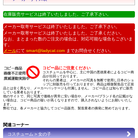
在庫販売サービスは終了いたしました。ご了承下さい。
メーカー取寄サービスは終了いたしました。ご了承下さい。
メーカー取寄サービスは終了いたしました。ご了承ください。
なお、まとまった数のご注文の場合は、対応可能な場合もございま
す。
メール
にて
smart@ladycat.com
までお問合せください。
コピー品にご注意ください
コスチュームを中心に、主に中国の悪徳業者によるコピー商
品が出回っております。
それらの業者は、メーカーの写真を無断で使用し日本のショ
ップに卸販売を行っておりますが、商品は模倣製造品で正規
品とは全く異なり、メーカーパッケージも付属しません。 コピー品とは知らずに販売
している業者もおります。
他のサイトで、同じ写真で価格が異常に安い場合や、メーカー/ブランド名の記載がな
い場合は、コピー商品の疑いが高くなりますので、購入されないようにお願いいたし
ます。
弊社では、各メーカーと協力してコピー品販売、製造業者の摘発に努めております。
関連コーナー
コスチューム > 女の子