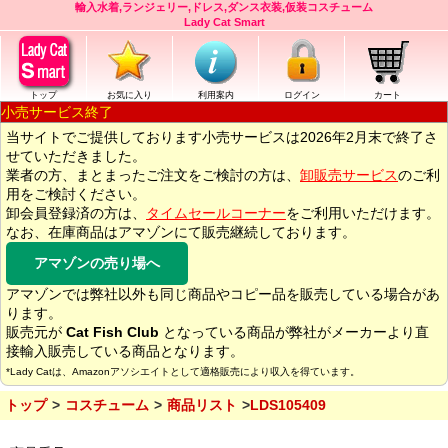
輸入水着,ランジェリー,ドレス,ダンス衣装,仮装コスチューム
Lady Cat Smart
トップ
お気に入り
利用案内
ログイン
カート
小売サービス終了
当サイトでご提供しております小売サービスは2026年2月末で終了さ
せていただきました。
業者の方、まとまったご注文をご検討の方は、
卸販売サービス
のご利
用をご検討ください。
卸会員登録済の方は、
タイムセールコーナー
をご利用いただけます。
なお、在庫商品はアマゾンにて販売継続しております。
アマゾンの売り場へ
アマゾンでは弊社以外も同じ商品やコピー品を販売している場合があ
ります。
販売元が
Cat Fish Club
となっている商品が弊社がメーカーより直
接輸入販売している商品となります。
*Lady Catは、Amazonアソシエイトとして適格販売により収入を得ています。
トップ
コスチューム
商品リスト
LDS105409